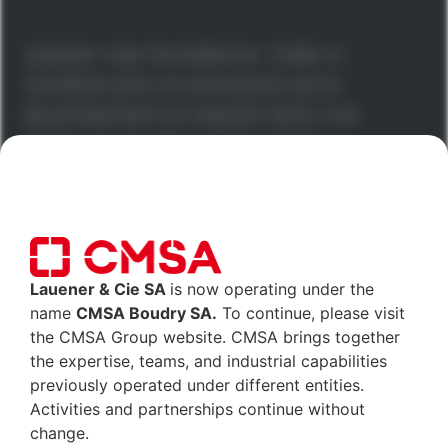
Lauener vise l’excellence. Celle-ci
constitue plus un processus qu’un
aboutissement et requiert donc une
remise en question permanente.
L’excellence se mesure à la satisfaction de nos clients
par rapport à la précision et à la qualité de nos
produits ainsi qu’au respect des délais. Toutes les
activités de l’entreprise sont conçues pour mériter
cette reconnaissance.
Lauener & Cie SA
is now operating under the
name
CMSA Boudry SA.
To continue, please visit
the CMSA Group website. CMSA brings together
the expertise, teams, and industrial capabilities
En savoir plus
previously operated under different entities.
Activities and partnerships continue without
change.