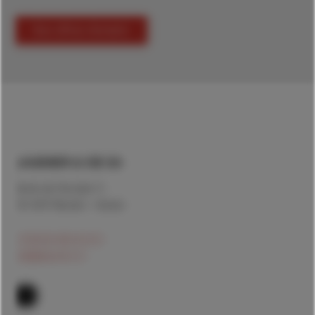
Nos offres d'emploi
LAUENER & CIE SA
Route de l'Europe 11
CH-2017 Boudry - Suisse
+41(0)32 843 43 43
mail@lauener.ch