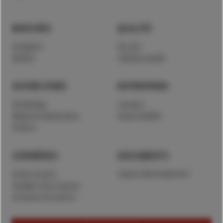
MARCHÉS
QUALITÉ
Horlogerie
We care
Médical
Politique qualité
SAVOIR-FAIRE
ENTREPRISE
Décolletage
A propos
Matières & dimensions
Responsabilité
Finitions
CARRIÈRES
DOCUMENTS
Postes ouverts
Espace téléchargement
Travailler chez Lauener
Entreprise formatrice