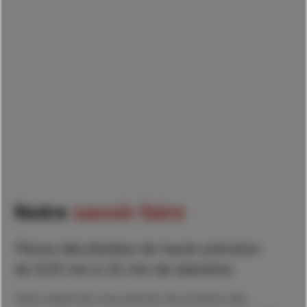
Notre
savoir-faire
Pièces décolletées de haute précision
de 0,05 mm à 32 mm de diamètre.
Notre expertise nous permet de produire des