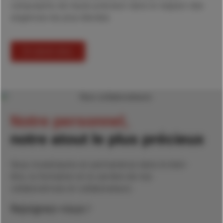
composants de haute précision dans le respect des
exigences les plus élevées.
En savoir plus
Notre personnel,
notre atout le plus précieux
Nous investissons en permanence dans le bien-
être, la formation et la carrière de nos
collaboratrices et collaborateurs.
Rejoignez-nous !