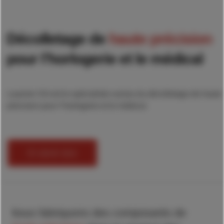
Décolletage de
haute précision
pour l’horlogerie et le médical
Lauener SA est le spécialiste suisse du décolletage de haute
précision pour l’horlogerie et le médical.
En savoir plus
Nous fabriquons des composants de