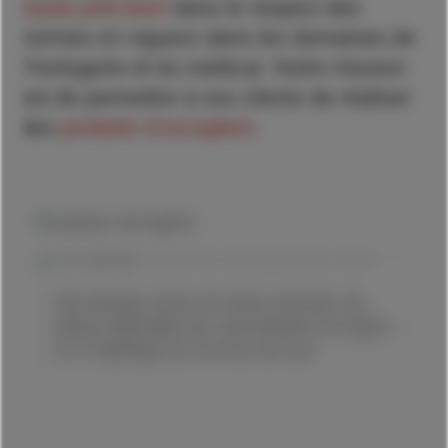
haute précision
dans le respect des
normes en vigueur dans les domaines de
l’horlogerie et du médical. Notre mission
est de permettre à nos clients de réaliser
des
produits d’exception
.
Décolletage suisse de haute précision de
pièces destinées aux mouvements horlogers
et à l’habillage de montres de luxe.